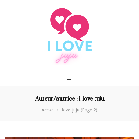
I love juju
Rencontrez enfin le grand amour
Auteur/autrice :
i-love-juju
Accueil
/
i-love-juju
(Page 2)