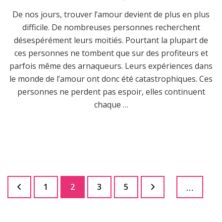
De nos jours, trouver l’amour devient de plus en plus
difficile. De nombreuses personnes recherchent
désespérément leurs moitiés. Pourtant la plupart de
ces personnes ne tombent que sur des profiteurs et
parfois même des arnaqueurs. Leurs expériences dans
le monde de l’amour ont donc été catastrophiques. Ces
personnes ne perdent pas espoir, elles continuent
chaque …
Pagination
Page
Page
Page
Page
1
2
3
5
…
des
publications