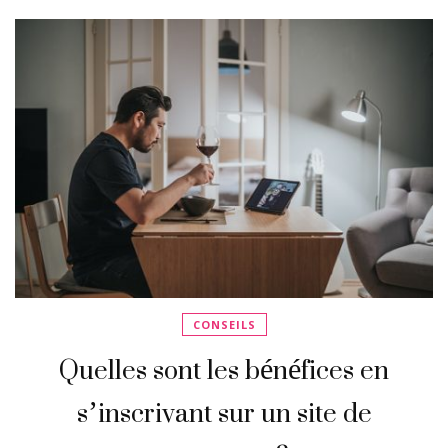
CONSEILS
Quelles sont les bénéfices en
s’inscrivant sur un site de