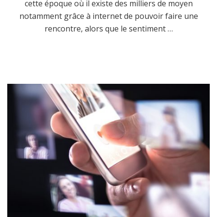
cette époque où il existe des milliers de moyen
notamment grâce à internet de pouvoir faire une
rencontre, alors que le sentiment …