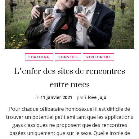
COACHING
CONSEILS
RENCONTRE
L’enfer des sites de rencontres
entre mecs
le
11 janvier 2021
par
i-love-juju
Pour chaque célibataire homosexuel il est difficile de
trouver un potentiel petit ami tant que les applications
gays classiques ne proposent que des rencontres
basées uniquement que sur le sexe. Quelle ironie de