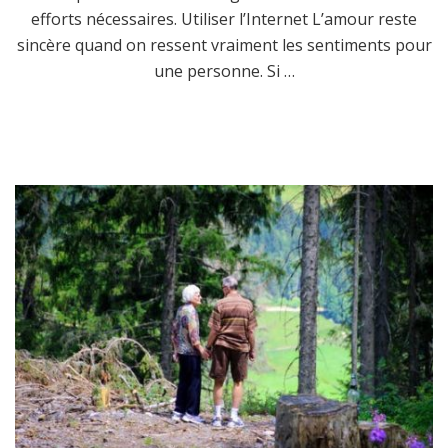
efforts nécessaires. Utiliser l’Internet L’amour reste
sincère quand on ressent vraiment les sentiments pour
une personne. Si …