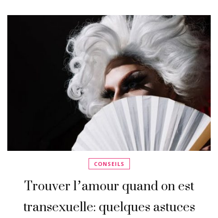
CONSEILS
Trouver l’amour quand on est
transexuelle: quelques astuces