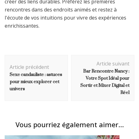
créer des liens durables. Préférez les premières
rencontres dans des endroits animés et restez à
l'écoute de vos intuitions pour vivre des expériences
enrichissantes.
Navigation
Article suivant
d'article
Article précédent
Bar Rencontre Nancy :
Sexe candauliste : astuces
Votre Spot Idéal pour
pour mieux explorer cet
Sortir et Mixer Digital et
univers
Réel
Vous pourriez également aimer...