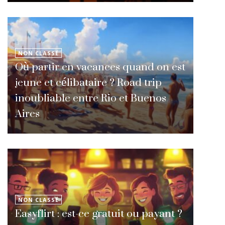
NON CLASSÉ
Où partir en vacances quand on est
jeune et célibataire ? Road trip
inoubliable entre Rio et Buenos
Aires
NON CLASSÉ
Easyflirt : est-ce gratuit ou payant ?