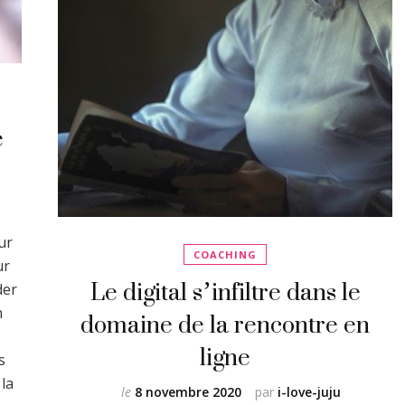
e
ur
COACHING
ur
Le digital s’infiltre dans le
der
domaine de la rencontre en
n
ligne
s
la
le
8 novembre 2020
par
i-love-juju