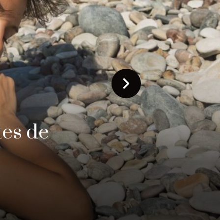
on est
trip
enos