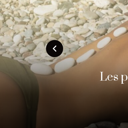
Où pa
jeu
ino