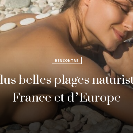
NON CLASSÉ
rtir en vacances quand 
ne et célibataire ? Road 
ubliable entre Rio et Bu
Aires